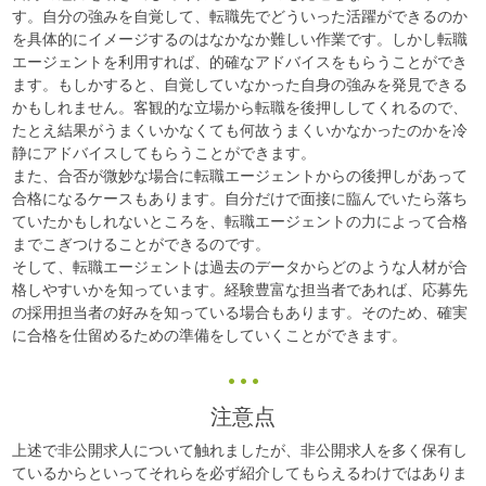
す。自分の強みを自覚して、転職先でどういった活躍ができるのか
を具体的にイメージするのはなかなか難しい作業です。しかし転職
エージェントを利用すれば、的確なアドバイスをもらうことができ
ます。もしかすると、自覚していなかった自身の強みを発見できる
かもしれません。客観的な立場から転職を後押ししてくれるので、
たとえ結果がうまくいかなくても何故うまくいかなかったのかを冷
静にアドバイスしてもらうことができます。
また、合否が微妙な場合に転職エージェントからの後押しがあって
合格になるケースもあります。自分だけで面接に臨んでいたら落ち
ていたかもしれないところを、転職エージェントの力によって合格
までこぎつけることができるのです。
そして、転職エージェントは過去のデータからどのような人材が合
格しやすいかを知っています。経験豊富な担当者であれば、応募先
の採用担当者の好みを知っている場合もあります。そのため、確実
に合格を仕留めるための準備をしていくことができます。
注意点
上述で非公開求人について触れましたが、非公開求人を多く保有し
ているからといってそれらを必ず紹介してもらえるわけではありま